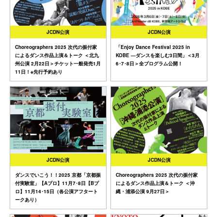
JCDN公演
JCDN公演
Choreographers 2025 次代の振付家
「Enjoy Dance Festival 2025 in
によるダンス作品上演＆トーク ＜北九
KOBE ―ダンスを楽しむ3日間」＜3月
州公演 2月22日＞チケット一般発売1月
6･7･8日＞全プログラム公開！
11日！※先行予約あり
JCDN公演
JCDN公演
ダンスでいこう！！2025 京都「京都振
Choreographers 2025 次代の振付家
付実験室」【Aプロ】11月7･8日【Bプ
によるダンス作品上演＆トーク ＜沖
ロ】11月14･15日（各公演アフタート
縄・浦添公演 9月27日＞
ークあり）