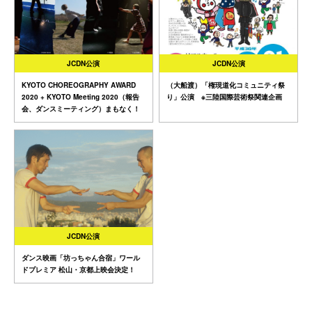
JCDN公演
JCDN公演
KYOTO CHOREOGRAPHY AWARD
（大船渡）「権現道化コミュニティ祭
2020 + KYOTO Meeting 2020（報告
り」公演 ※三陸国際芸術祭関連企画
会、ダンスミーティング）まもなく！
JCDN公演
ダンス映画「坊っちゃん合宿」ワール
ドプレミア 松山・京都上映会決定！