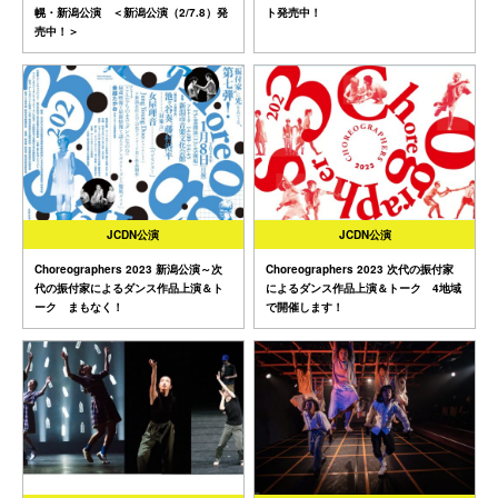
幌・新潟公演 ＜新潟公演（2/7.8）発
ト発売中！
売中！＞
JCDN公演
JCDN公演
Choreographers 2023 新潟公演～次
Choreographers 2023 次代の振付家
代の振付家によるダンス作品上演＆ト
によるダンス作品上演＆トーク 4地域
ーク まもなく！
で開催します！