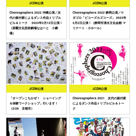
JCDN公演
JCDN公演
Choreographers 2022 沖縄公演／次
Choreographers 2022 静岡公演／ケ
代の振付家によるダンス作品トリプル
ダゴロ「ビコーズカズコーズ」 2023年
ビル＆トーク 2023年3月12日公演！
3月2日公演！（静岡市清水文化会館 マ
（那覇文化芸術劇場なはーと 小劇
リナート・小ホール）
場）
JCDN公演
JCDN公演
「オープンこちかぜ！ ショーイング
Choreographers 2021 次代の振付家
＆体験ワークショップ」行います！
によるダンス作品トリプルビル＆トー
（2/26 京都市）
ク