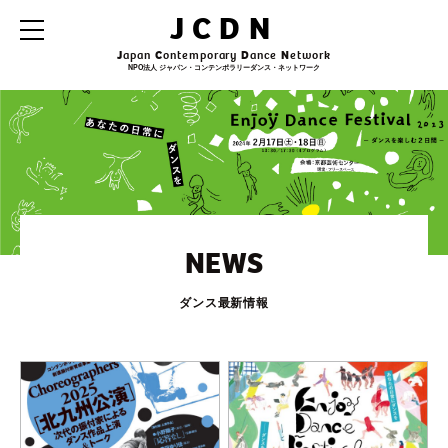
JCDN
J
apan
C
ontemporary
D
ance
N
etwork
NPO法人 ジャパン・コンテンポラリーダンス・ネットワーク
NEWS
ダンス最新情報