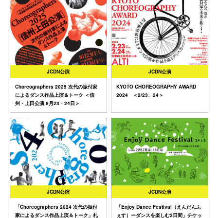
JCDN公演
JCDN公演
Choreographers 2025 次代の振付家
KYOTO CHOREOGRAPHY AWARD
によるダンス作品上演＆トーク ＜信
2024 ＜2/23、24＞
州・上田公演 8月23・24日＞
JCDN公演
JCDN公演
「Choreographers 2024 次代の振付
「Enjoy Dance Festival（えんだんふ
家によるダンス作品上演＆トーク」札
ぇす）ーダンスを楽しむ2日間」チケッ