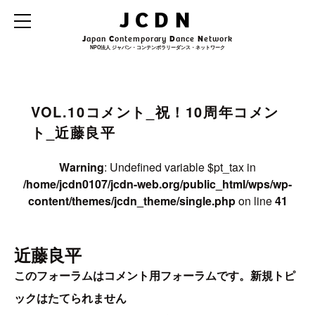
Warning
: Undefined variable $archive_title in
JCDN
/home/jcdn0107/jcdn-web.org/public_html/wps/wp-
content/themes/jcdn_theme/single.php
on line
31
J
apan
C
ontemporary
D
ance
N
etwork
NPO法人 ジャパン・コンテンポラリーダンス・ネットワーク
Warning
: Undefined variable $archive_subtitle in
/home/jcdn0107/jcdn-
web.org/public_html/wps/wp-content/themes/jcdn_theme/single.php
on line
32
VOL.10コメント_祝！10周年コメン
ト_近藤良平
Warning
: Undefined variable $pt_tax in
/home/jcdn0107/jcdn-web.org/public_html/wps/wp-
content/themes/jcdn_theme/single.php
on line
41
近藤良平
このフォーラムはコメント用フォーラムです。新規トピ
ックはたてられません