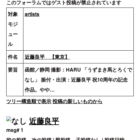
このフォーラムではゲスト投稿が禁止されています
対象
artists
モジ
ュー
ル
件名
近藤良平 【東京】
要旨
函館／静岡 撮影：HARU 「うずまき馬とろくで
なし」 振付・出演：近藤良平 祝10周年の記念
作品。やや…
ツリー構造順で表示
投稿の新しいものから
近藤良平
msg# 1
前の投稿 – 次の投稿 | 親投稿 – 子投稿なし | 投稿日時