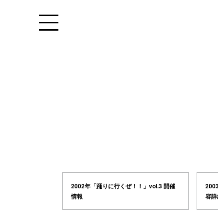
2002年「踊りに行くぜ！！」vol.3 開催
20
情報
容詳