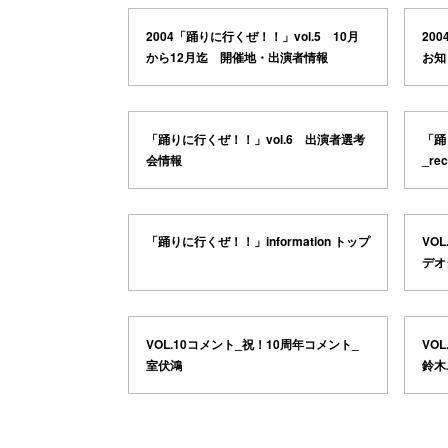
2004「踊りに行くぜ！！」vol.5 10月
20
から12月迄 開催地・出演者情報
お知
「踊りに行くぜ！！」vol.6 出演者選考
「踊
会情報
_re
「踊りに行くぜ！！」information トップ
VO
デオ
VOL.10コメント_祝！10周年コメント_
VO
室伏鴻
鈴木