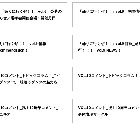
04「踊りに行くぜ！！」vol.5 公募の
「踊りに行くぜ！！」vol.6 開催情
らせ／選考会開催会場・開催月日
りに行くぜ！！」vol.9 情報
「踊りに行くぜ！！」vol.9 情報_踊
commendation!!
行くぜ！！vol.9 NEWS!!
L.10コメント_トピックコラム！_”ビ
VOL.10コメント_トピックコラム！
ダンス”で一味違うダンスの魅力を
L.10コメント_祝！10周年コメント_
VOL.10コメント_祝！10周年コメン
ユキオ
身体表現サークル