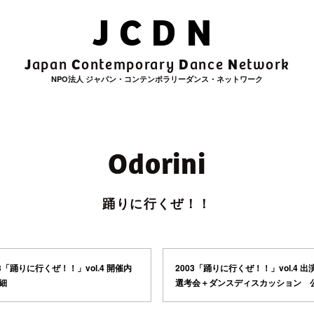
JCDN
J
C
D
N
apan
ontemporary
ance
etwork
NPO法人 ジャパン・コンテンポラリーダンス・ネットワーク
Odorini
踊りに行くぜ！！
03「踊りに行くぜ！！」vol.4 開催内
2003「踊りに行くぜ！！」vol.4 出
細
選考会＋ダンスディスカッション 