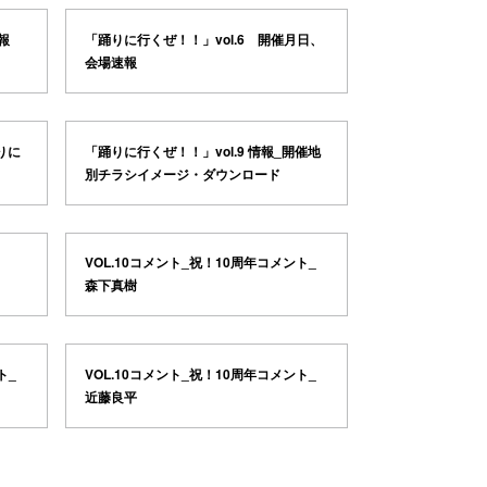
報
「踊りに行くぜ！！」vol.6 開催月日、
会場速報
りに
「踊りに行くぜ！！」vol.9 情報_開催地
別チラシイメージ・ダウンロード
VOL.10コメント_祝！10周年コメント_
森下真樹
ト_
VOL.10コメント_祝！10周年コメント_
近藤良平