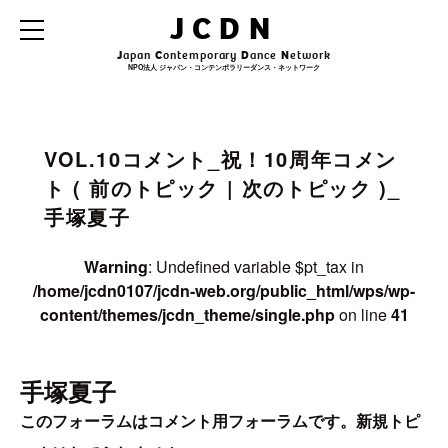
Warning
: Undefined variable $archive_title in
JCDN
/home/jcdn0107/jcdn-web.org/public_html/wps/wp-
content/themes/jcdn_theme/single.php
on line
31
J
apan
C
ontemporary
D
ance
N
etwork
NPO法人 ジャパン・コンテンポラリーダンス・ネットワーク
Warning
: Undefined variable $archive_subtitle in
/home/jcdn0107/jcdn-
web.org/public_html/wps/wp-content/themes/jcdn_theme/single.php
on line
32
VOL.10コメント_祝！10周年コメン
ト ( 前のトピック | 次のトピック )_
手塚夏子
Warning
: Undefined variable $pt_tax in
/home/jcdn0107/jcdn-web.org/public_html/wps/wp-
content/themes/jcdn_theme/single.php
on line
41
手塚夏子
このフォーラムはコメント用フォーラムです。新規トピ