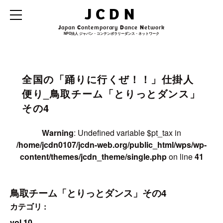
Warning
: Undefined variable $archive_title in
JCDN
/home/jcdn0107/jcdn-web.org/public_html/wps/wp-
content/themes/jcdn_theme/single.php
on line
31
J
apan
C
ontemporary
D
ance
N
etwork
NPO法人 ジャパン・コンテンポラリーダンス・ネットワーク
Warning
: Undefined variable $archive_subtitle in
/home/jcdn0107/jcdn-
web.org/public_html/wps/wp-content/themes/jcdn_theme/single.php
on line
32
全国の「踊りに行くぜ！！」仕掛人
便り_鳥取チーム「とりっとダンス」
その4
Warning
: Undefined variable $pt_tax in
/home/jcdn0107/jcdn-web.org/public_html/wps/wp-
content/themes/jcdn_theme/single.php
on line
41
鳥取チーム「とりっとダンス」その4
カテゴリ :
vol.10