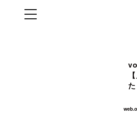
Warning
: Undefined variable $a
conten
Warning
: Undefined variable $archive_subtitl
v
【
た
web.o