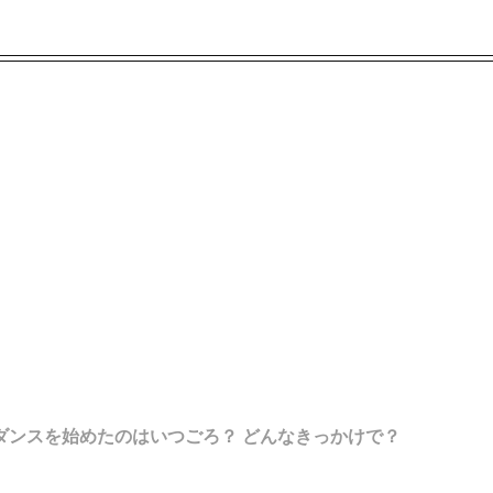
回答者：竹内さん
ダンスを始めたのはいつごろ？ どんなきっかけで？