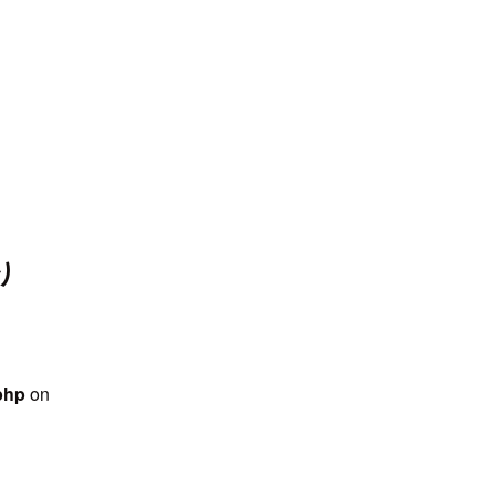
-web.org/public_html/wps/wp-
 line
31
ntent/themes/jcdn_theme/single.php
on line
32
り
php
on