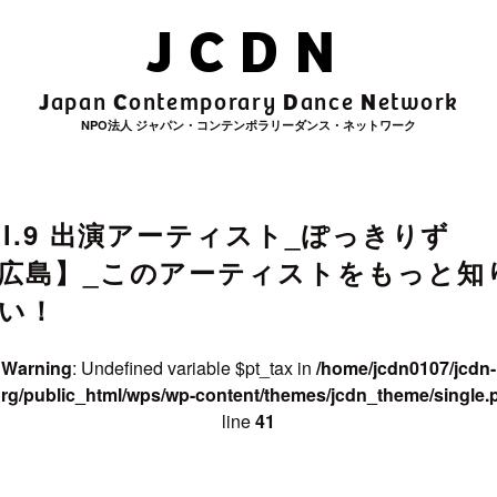
JCDN
rchive_title in
/home/jcdn0107/jcdn
t/themes/jcdn_theme/single.php
on
J
C
D
N
apan
ontemporary
ance
etwork
NPO法人 ジャパン・コンテンポラリーダンス・ネットワーク
e in
/home/jcdn0107/jcdn-web.org/public_html/wps/wp-co
ol.9 出演アーティスト_ぽっきりず
広島】_このアーティストをもっと知
い！
Warning
: Undefined variable $pt_tax in
/home/jcdn0107/jcdn-
rg/public_html/wps/wp-content/themes/jcdn_theme/single.
line
41