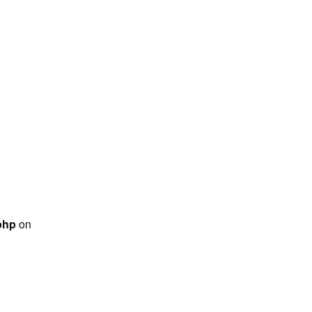
-web.org/public_html/wps/wp-
 line
31
ntent/themes/jcdn_theme/single.php
on line
32
php
on