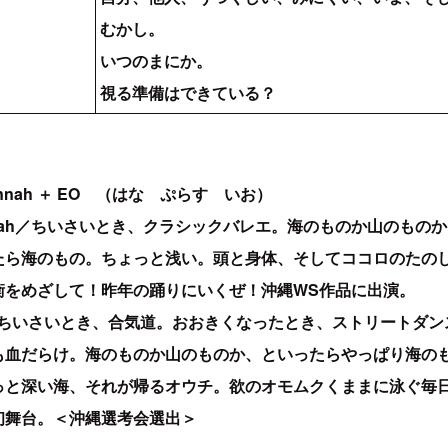
むかし。
いつのまにか。
視る準備はできている？
nah ＋ EO （はな ぷらす いお）
nnah／ちいさいとき、クラシックバレエ。海のものか山のもの
たら海のもの。ちょっと浅い。頭と身体、そしてココロのたの
衡をめざして！昨年の踊りにいくぜ！沖縄WS作品に出演。
／ちいさいとき、合気道。おおきくなったとき、ストリートダン
も血だらけ。海のものか山のものか、といったらやっぱり海の
っと深い海、それが帰るオウチ。欲のオモムクくままに泳ぐ毎
初舞台。＜沖縄選考会選出＞