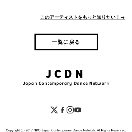
このアーティストをもっと知りたい！→
一覧に戻る
JCDN
J
apan
C
ontemporary
D
ance
N
etwork
Copyright (c) 2017 NPO Japan Contemporary Dance Network. All Rights Reserved.