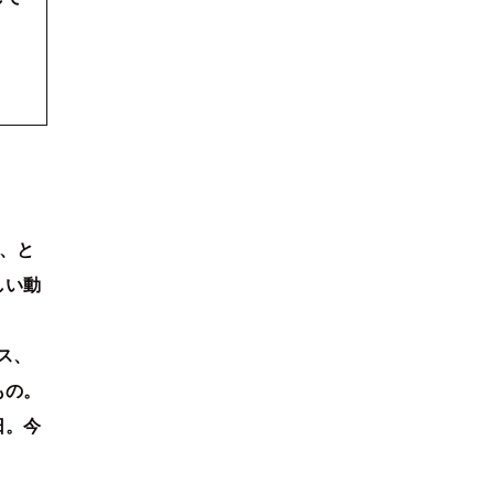
か、と
しい動
ス、
もの。
日。今