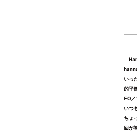
Han
ha
いっ
的平
EO
いつ
ちょ
回が