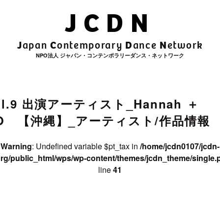
JCDN
rchive_title in
/home/jcdn0107/jcdn
t/themes/jcdn_theme/single.php
on
J
C
D
N
apan
ontemporary
ance
etwork
NPO法人 ジャパン・コンテンポラリーダンス・ネットワーク
e in
/home/jcdn0107/jcdn-web.org/public_html/wps/wp-co
ol.9 出演アーティスト_Hannah ＋
O 【沖縄】_アーティスト/作品情報
Warning
: Undefined variable $pt_tax in
/home/jcdn0107/jcdn-
rg/public_html/wps/wp-content/themes/jcdn_theme/single.
line
41