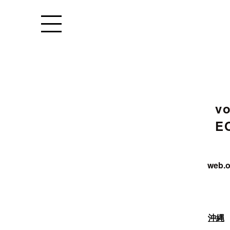
Warning
: Undefined variable $a
conten
Warning
: Undefined variable $archive_subtitl
v
E
web.o
沖縄