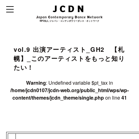
Warning
: Undefined variable $archive_title in
JCDN
/home/jcdn0107/jcdn-web.org/public_html/wps/wp-
content/themes/jcdn_theme/single.php
on line
31
J
apan
C
ontemporary
D
ance
N
etwork
NPO法人 ジャパン・コンテンポラリーダンス・ネットワーク
Warning
: Undefined variable $archive_subtitle in
/home/jcdn0107/jcdn-
web.org/public_html/wps/wp-content/themes/jcdn_theme/single.php
on line
32
vol.9 出演アーティスト_GH2 【札
幌】_このアーティストをもっと知り
たい！
Warning
: Undefined variable $pt_tax in
/home/jcdn0107/jcdn-web.org/public_html/wps/wp-
content/themes/jcdn_theme/single.php
on line
41