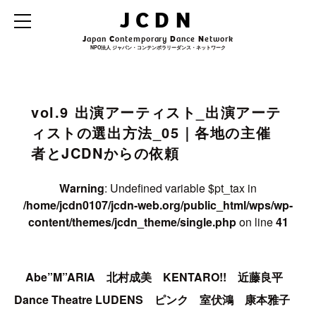
Warning
: Undefined variable $archive_title in
JCDN
/home/jcdn0107/jcdn-web.org/public_html/wps/wp-
content/themes/jcdn_theme/single.php
on line
31
J
apan
C
ontemporary
D
ance
N
etwork
NPO法人 ジャパン・コンテンポラリーダンス・ネットワーク
Warning
: Undefined variable $archive_subtitle in
/home/jcdn0107/jcdn-
web.org/public_html/wps/wp-content/themes/jcdn_theme/single.php
on line
32
vol.9 出演アーティスト_出演アーテ
ィストの選出方法_05｜各地の主催
者とJCDNからの依頼
Warning
: Undefined variable $pt_tax in
/home/jcdn0107/jcdn-web.org/public_html/wps/wp-
content/themes/jcdn_theme/single.php
on line
41
Abe”M”ARIA 北村成美 KENTARO!! 近藤良平
Dance Theatre LUDENS ピンク 室伏鴻 康本雅子