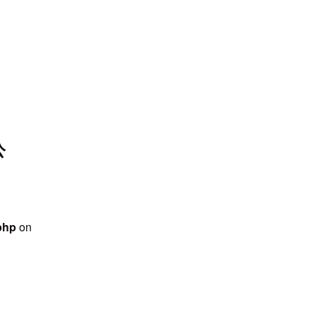
-web.org/public_html/wps/wp-
 line
31
ntent/themes/jcdn_theme/single.php
on line
32
公
php
on