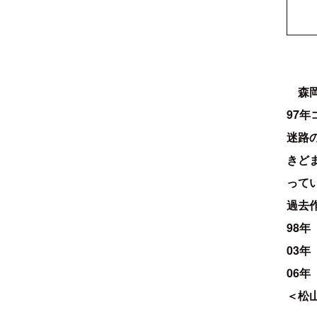
森岡恵
97
迷路
きど
って
過去
98
03年 
06
＜松