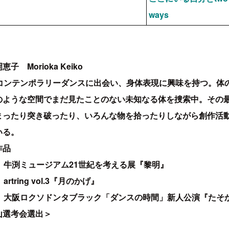
ways
子 Morioka Keiko
年コンテンポラリーダンスに出会い、身体表現に興味を持つ。体
のような空間でまだ見たことのない未知なる体を捜索中。その
まったり突き破ったり、いろんな物を拾ったりしながら創作活
いる。
作品
年 牛渕ミュージアム21世紀を考える展『黎明』
artring vol.3『月のかげ』
年 大阪ロクソドンタブラック「ダンスの時間」新人公演『たそ
山選考会選出＞