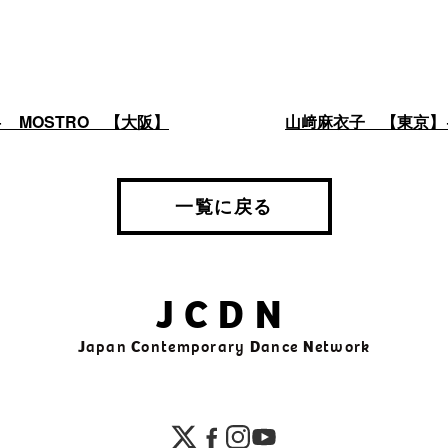
← MOSTRO 【大阪】
山﨑麻衣子 【東京】
一覧に戻る
JCDN
J
apan
C
ontemporary
D
ance
N
etwork