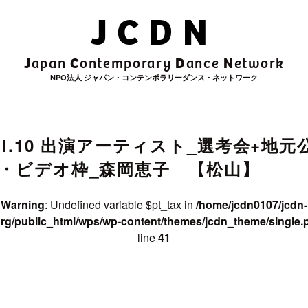
JCDN
rchive_title in
/home/jcdn0107/jcdn
t/themes/jcdn_theme/single.php
on
J
C
D
N
apan
ontemporary
ance
etwork
NPO法人 ジャパン・コンテンポラリーダンス・ネットワーク
e in
/home/jcdn0107/jcdn-web.org/public_html/wps/wp-co
ol.10 出演アーティスト_選考会+地元
・ビデオ枠_森岡恵子 【松山】
Warning
: Undefined variable $pt_tax in
/home/jcdn0107/jcdn-
rg/public_html/wps/wp-content/themes/jcdn_theme/single.
line
41