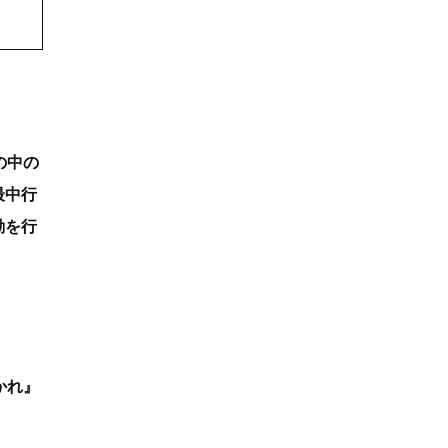
の中の
最中行
動を行
かれ』