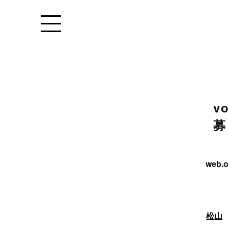
Warning
: Undefined variable $a
conten
Warning
: Undefined variable $archive_subtitl
v
募
web.o
松山