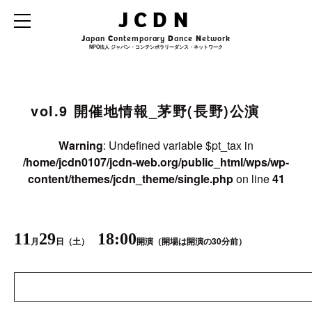
Warning
: Undefined variable $archive_title in
JCDN
/home/jcdn0107/jcdn-web.org/public_html/wps/wp-
content/themes/jcdn_theme/single.php
on line
31
J
apan
C
ontemporary
D
ance
N
etwork
NPO法人 ジャパン・コンテンポラリーダンス・ネットワーク
Warning
: Undefined variable $archive_subtitle in
/home/jcdn0107/jcdn-
web.org/public_html/wps/wp-content/themes/jcdn_theme/single.php
on line
32
vol.9 開催地情報_茅野(長野)公演
Warning
: Undefined variable $pt_tax in
/home/jcdn0107/jcdn-web.org/public_html/wps/wp-
content/themes/jcdn_theme/single.php
on line
41
11
29
18:00
月
日（土）
開演
（開場は開演の30分前）