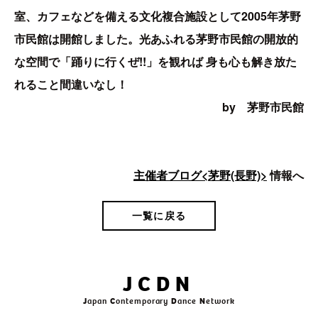
室、カフェなどを備える文化複合施設として2005年茅野
市民館は開館しました。光あふれる茅野市民館の開放的
な空間で「踊りに行くぜ!!」を観れば 身も心も解き放た
れること間違いなし！
by 茅野市民館
主催者ブログ<茅野(長野)>
情報へ
一覧に戻る
JCDN
J
apan
C
ontemporary
D
ance
N
etwork