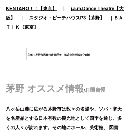
KENTARO！！【東京】
｜
j.a.m.Dance Theatre【大
阪】
｜
スタジオ・ビーチハウスP3【茅野】
｜
ＢＡ
ＴＩＫ【東京】
主催：茅野市民館指定管理者 株式会社地域文化創造
茅野 オススメ情報
お国自慢
/
八ヶ岳山麓に広がる茅野市は数々の名湯や、ソバ・寒天
を名産品とする日本有数の観光地として四季を通じ、多
くの人々が訪れます。その地にホール、美術館、 図書