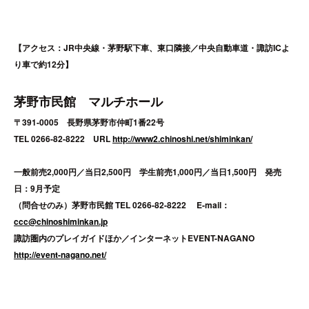
【アクセス：JR中央線・茅野駅下車、東口隣接／中央自動車道・諏訪ICよ
り車で約12分】
茅野市民館 マルチホール
〒391-0005 長野県茅野市仲町1番22号
TEL 0266-82-8222 URL
http://www2.chinoshi.net/shiminkan/
一般前売2,000円／当日2,500円 学生前売1,000円／当日1,500円
発売
日：
9月予定
（問合せのみ）茅野市民館 TEL 0266-82-8222 E-mail：
ccc@chinoshiminkan.jp
諏訪圏内のプレイガイドほか／インターネットEVENT-NAGANO
http://event-nagano.net/