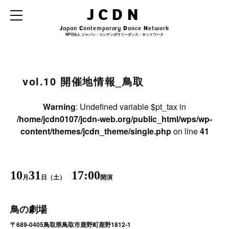
Warning
: Undefined variable $archive_title in
JCDN
/home/jcdn0107/jcdn-web.org/public_html/wps/wp-
content/themes/jcdn_theme/single.php
on line
31
J
apan
C
ontemporary
D
ance
N
etwork
NPO法人 ジャパン・コンテンポラリーダンス・ネットワーク
Warning
: Undefined variable $archive_subtitle in
/home/jcdn0107/jcdn-
web.org/public_html/wps/wp-content/themes/jcdn_theme/single.php
on line
32
vol.10 開催地情報_鳥取
Warning
: Undefined variable $pt_tax in
/home/jcdn0107/jcdn-web.org/public_html/wps/wp-
content/themes/jcdn_theme/single.php
on line
41
10
31
17:00
月
日（土）
開演
鳥の劇場
〒689-0405鳥取県鳥取市鹿野町鹿野1812-1