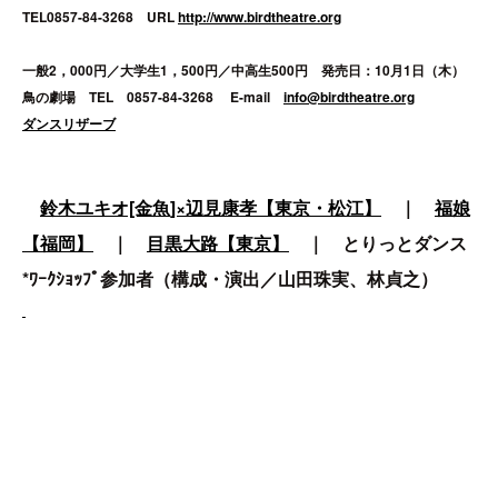
TEL0857-84-3268 URL
http://www.birdtheatre.org
一般2，000円／大学生1，500円／中高生500円
発売日：
10月1日（木）
鳥の劇場 TEL 0857-84-3268 E-mail
info@birdtheatre.org
ダンスリザーブ
鈴木ユキオ[金魚]×辺見康孝【東京・松江】
｜
福娘
【福岡】
｜
目黒大路【東京】
｜ とりっとダンス
*ﾜｰｸｼｮｯﾌﾟ参加者（構成・演出／山田珠実、林貞之）