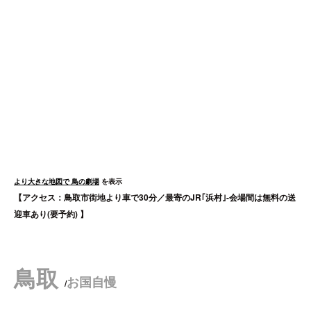
より大きな地図で
鳥の劇場
を表示
【アクセス：鳥取市街地より車で30分／最寄のJR｢浜村｣-会場間は無料の送
迎車あり(要予約) 】
鳥取
お国自慢
/