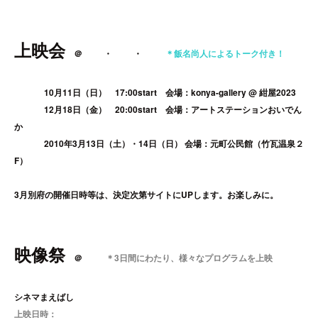
上映会
＠
福岡
・
松山
・
別府
＊飯名尚人によるトーク付き！
福岡
10
月
11
日（日） 17:00start 会場：konya-gallery @ 紺屋2023
松山
12
月
18
日（金） 20:00start 会場：アートステーションおいでん
か
別府
2010
年
3
月
13
日（土）・
14
日（日） 会場：元町公民館（竹瓦温泉２
F）
3月別府の開催日時等は、決定次第サイトにUPします。お楽しみに。
映像祭
＠
前橋
＊3日間にわたり、様々なプログラムを上映
シネマまえばし
上映日時：