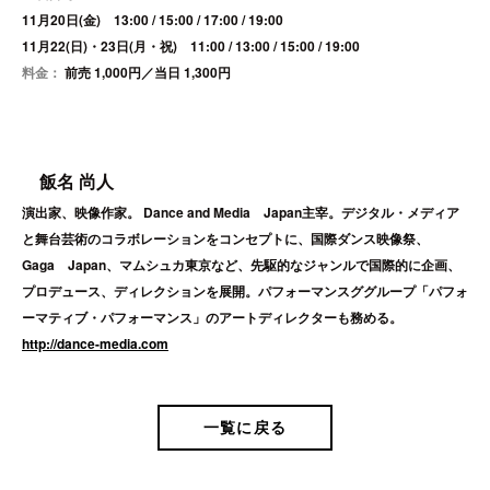
11
月
20
日(金) 13:00 / 15:00 / 17:00 / 19:00
11
月
22
(日)・
23
日(月・祝) 11:00 / 13:00 / 15:00 / 19:00
料金：
前売
1,000
円／当日
1,300
円
飯名 尚人
演出家、映像作家。 Dance and Media Japan主宰。デジタル・メディア
と舞台芸術のコラボレーションをコンセプトに、国際ダンス映像祭、
Gaga Japan、マムシュカ東京など、先駆的なジャンルで国際的に企画、
プロデュース、ディレクションを展開。パフォーマンスググループ「パフォ
ーマティブ・パフォーマンス」のアートディレクターも務める。
http://dance-media.com
一覧に戻る