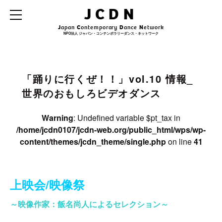
Warning
: Undefined variable $archive_title in
JCDN
/home/jcdn0107/jcdn-web.org/public_html/wps/wp-
content/themes/jcdn_theme/single.php
on line
31
J
apan
C
ontemporary
D
ance
N
etwork
NPO法人 ジャパン・コンテンポラリーダンス・ネットワーク
Warning
: Undefined variable $archive_subtitle in
/home/jcdn0107/jcdn-
web.org/public_html/wps/wp-content/themes/jcdn_theme/single.php
on line
32
「踊りに行くぜ！！」vol.10 情報_
世界のおもしろビデオダンス
Warning
: Undefined variable $pt_tax in
/home/jcdn0107/jcdn-web.org/public_html/wps/wp-
content/themes/jcdn_theme/single.php
on line
41
上映会/映像祭
～映像作家：飯名尚人によるセレクション～