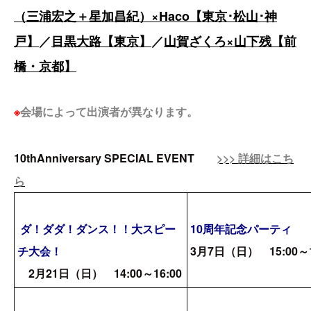
（三浦宏之＋星加昌紀）×Haco【東京･松山･神
戸】
／
目黒大路【東京】
／
山賀ざくろ×山下残【前
橋・京都】
※
会場によって出演者が異なります。
10thAnniversary SPECIAL EVENT
>>> 詳細はこち
ら
in ITAMI
in TOKYO
ダ！ダダ！ダンス！！大スピー
10周年記念パーティ
チ大会！
3月7日（日）
15:00～1
2月21日（日）
14:00～16:00