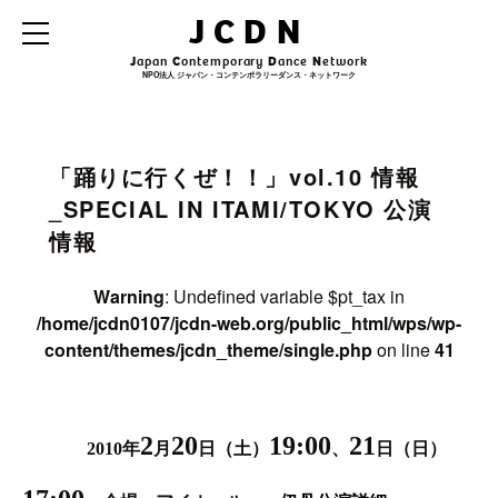
Warning
: Undefined variable $archive_title in
JCDN
/home/jcdn0107/jcdn-web.org/public_html/wps/wp-
content/themes/jcdn_theme/single.php
on line
31
J
apan
C
ontemporary
D
ance
N
etwork
NPO法人 ジャパン・コンテンポラリーダンス・ネットワーク
Warning
: Undefined variable $archive_subtitle in
/home/jcdn0107/jcdn-
web.org/public_html/wps/wp-content/themes/jcdn_theme/single.php
on line
32
「踊りに行くぜ！！」vol.10 情報
_SPECIAL IN ITAMI/TOKYO 公演
情報
Warning
: Undefined variable $pt_tax in
/home/jcdn0107/jcdn-web.org/public_html/wps/wp-
content/themes/jcdn_theme/single.php
on line
41
2
20
19:00
21
[伊丹]
2010年
月
日（土）
、
日（日）