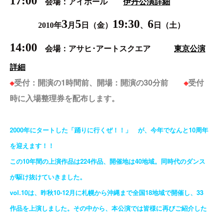
17:00
伊丹公演詳細
会場：アイホール
3
5
19:30
6
[東京]
2010年
月
日（金）
、
日（土）
14:00
東京公演
会場：アサヒ･アートスクエア
詳細
※
受付：開演の1時間前、開場：開演の30分前
※
受付
時に入場整理券を配布します。
2000年にタートした「踊りに行くぜ！！」 が、今年でなんと10周年
を迎えます！！
この10年間の上演作品は224作品、開催地は40地域。同時代のダンス
が駆け抜けていきました。
vol.10は、昨秋10-12月に札幌から沖縄まで全国18地域で開催し、33
作品を上演しました。その中から、本公演では皆様に再びご紹介した