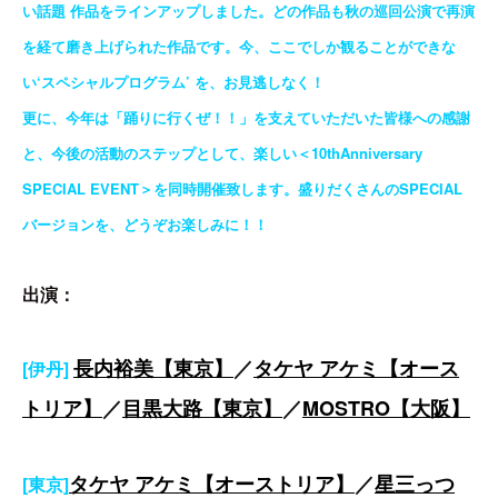
い話題 作品をラインアップしました。どの作品も秋の巡回公演で再演
を経て磨き上げられた作品です。今、ここでしか観ることができな
い‘スペシャルプログラム’ を、お見逃しなく！
更に、今年は「踊りに行くぜ！！」を支えていただいた皆様への感謝
と、今後の活動のステップとして、楽しい＜10thAnniversary
SPECIAL EVENT＞を同時開催致します。盛りだくさんのSPECIAL
バージョンを、どうぞお楽しみに！！
出演：
長内裕美【東京】
／
タケヤ アケミ【オース
[伊丹]
トリア】
／
目黒大路【東京】
／
MOSTRO【大阪】
タケヤ アケミ【オーストリア】
／
星三っつ
[東京]