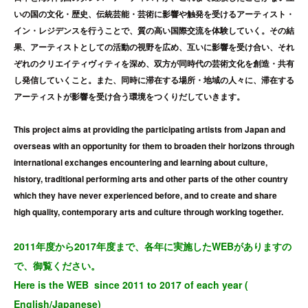
いの国の文化・歴史、伝統芸能・芸術に影響や触発を受けるアーティスト・
イン・レジデンスを行うことで、質の高い国際交流を体験していく。その結
果、アーティストとしての活動の視野を広め、互いに影響を受け合い、それ
ぞれのクリエイティヴィティを深め、双方が同時代の芸術文化を創造・共有
し発信していくこと。また、同時に滞在する場所・地域の人々に、滞在する
アーティストが影響を受け合う環境をつくりだしていきます。
This project aims at providing the participating artists from Japan and
overseas with an opportunity for them to broaden their horizons through
international exchanges encountering and learning about culture,
history, traditional performing arts and other parts of the other country
which they have never experienced before, and to create and share
high quality, contemporary arts and culture through working together.
2011年度から2017年度まで、各年に実施したWEBがありますの
で、御覧ください。
Here is the WEB since 2011 to 2017 of each year (
English/Japanese)