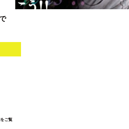
ォ
で
細をご覧