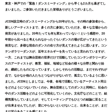
東京・神戸での「緊急！ダンスミーティング」から早くも2カ月も過ぎてし
まいました。ご参加いただきました皆様ありがとうございました。
JCDN設立時のダンスミーティングから20年がたち、その時の参加者から、
新しいアーティストまで、多くの方に参加していただき、様々な立場からの
発言がありました。20年たっても何も変わっていない！という感想や、20
年前から比べると考えられなかったぐらいダンスの場が広がってきたという
発言など、多様な現在のダンスの在り方が見えてきたように思います。コン
テンポラリーダンスが、近年エネルギーを失っていると言われていますが、
一方、これまでは舞台芸術の世界だけで活動していたコンテンポラリーダン
スのアーティストが、教育、福祉、地域など社会の様々な分野と関わり始
め、継続したものになっています。しかしそれらの活動は、まだそれぞれが
点で、なかなか他の人たちとつながりがないので、孤立しているように思い
ました。JCDNとしましては、今後、各地で活動しているアーティスト同士
をどのようにつないでいくのか。舞台芸術としてのダンスと同時に、社会の
中のダンス活動をどのように可視化していくのか。文化庁などのことで、結
構気落ちしていましたが、そしてミーティングでもひとつの結論に至ること
が出来ませんでしたが、逆にやらないといけないこと、出来ることが、まだ
まだ沢山あることを感じました。