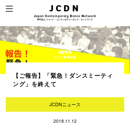
JCDN
J
apan
C
ontemporary
D
ance
N
etwork
NPO法人 ジャパン・コンテンポラリーダンス・ネットワーク
NEWS
ダンス最新情報
【ご報告】「緊急！ダンスミーティ
ング」を終えて
JCDNニュース
2018.11.12