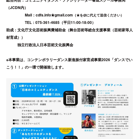
（JCDN内）
Mail：cdfs.info★gmail.com
（★を@に代えて送信ください）
TEL：075-361-4685（平日11:00‐18:00）
助成：文化庁文化芸術振興費補助金（舞台芸術等総合支援事業（芸術家等人
材育成））
独立行政法人日本芸術文化振興会
※本事業は、コンテンポラリーダンス新進振付家育成事業2026「ダンスでい
こう！！」の一環で開催致します。