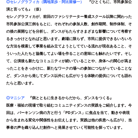
◎
セレノグラフィカ（隅地茉歩・阿比留修一）
『ひとくちに、市民参加公
演と言っても』
（仮）
セレノグラフィカが、前回のファシリテーター養成スクール以降に関わった
市民参加公演三例をもとに、それぞれの参加人数、創作期間、制作体制、そ
の後の展開などを分析し、ダンスがもたらすさまざまな影響について考察す
るきっかけとなればと思います。劇場に限らず、市民に提供できるいろいろ
な方法を模索して事業を組み立てようとしてている流れが現在あること、そ
ういった人たちと協働してよい場を作ることの意味にも触れたいです。そし
て、公演後も新たなコミュニティが続いていることや、身体への関心が高ま
ったことをきっかけに、新たなワークの場への参加につながっていることな
ど、ダンスから発してダンス以外にも広がりうる体験の提供についても語れ
たらと思います。
◎
マニシア
『病とともに生きるからだから、ダンスをつくる』
医療・福祉の現場で取り組むコミュニティダンスの実践をご紹介します。今
回は、パーキンソン病の方と行う「PDダンス」に焦点を当て、動きや表現
から生まれる変化や関係性をお伝えします。実践は他の疾患へも広がり、当
事者の声を織り込んだ創作へと発展させていく可能性を探っています。