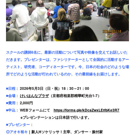
スクールの講師8名に、最新の活動について写真や映像を交えてお話しいた
だきます。プレゼンターは、ファシリテーターとして全国的に活動するアー
ティスト、研究者、コーディネーターです。今、日本の社会のどのような場
所でどのような活動が行われているのか、その最前線をお届けします。
■日程：
2026年5月3日（日・祝）18：30～21：00
■会場：
けいはんなプラザ
（京都府相楽郡精華町光台1-7）
■費用：
2,000円
■申込：
WEBフォームにて
https://forms.gle/kDcaZwxLEtfbKe3R7
※プレゼンテーションは日本語で行います。
■プレゼンター：
◎アオキ裕キ
｜新人Hソケリッサ！主宰、ダンサー・振付家