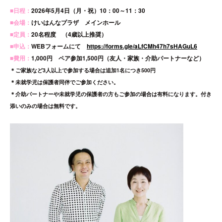
■日程：
2026年5月4日（月・祝）10：00～11：30
■会場：
けいはんなプラザ メインホール
■定員：
20名程度 （4歳以上推奨）
■申込：
WEBフォームにて
https://forms.gle/aLfCMh47h7sHAGuL6
■費用：
1,000円 ペア参加1,500円（友人・家族・介助パートナーなど）
＊ご家族など3人以上で参加する場合は追加1名につき500円
＊未就学児は保護者同伴でご参加ください。
＊介助パートナーや未就学児の保護者の方もご参加の場合は有料になります。付き
添いのみの場合は無料です。