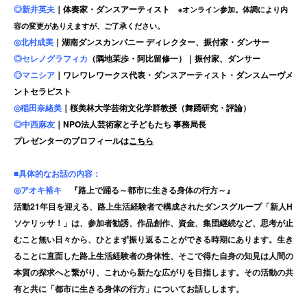
◎新井英夫
｜体奏家・ダンスアーティスト
※オンライン参加。体調により内
容の変更がありえますが、ご了承ください。
◎北村成美
｜湖南ダンスカンパニー ディレクター、振付家・ダンサー
◎セレノグラフィカ
（隅地茉歩・阿比留修一）｜振付家、ダンサー
◎マニシア
｜ワレワレワークス代表・ダンスアーティスト・ダンスムーヴメ
ントセラピスト
◎稲田奈緒美
｜桜美林大学芸術文化学群教授（舞踊研究・評論）
◎中西麻友
｜NPO法人芸術家と子どもたち 事務局長
プレゼンターのプロフィールは
こちら
■具体的なお話の内容：
◎
アオキ裕キ
『路上で踊る～都市に生きる身体の行方～』
活動21年目を迎える、路上生活経験者で構成されたダンスグループ「新人H
ソケリッサ！」は、参加者勧誘、作品創作、資金、集団継続など、思考が止
むこと無い日々から、ひとまず振り返ることができる時期にあります。生き
ることに直面した路上生活経験者の身体性、そこで得た自身の知見は人間の
本質の探求へと繋がり、これから新たな広がりを目指します。その活動の共
有と共に「都市に生きる身体の行方」についてお話しします。