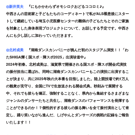
◎
新井英夫
『にもかかわらずオモシロクおどるココロミ♪』
中西さんの芸術家と子どもたちのコーディネートで私がALS罹患後にスター
トして継続している埼玉小児医療センターの難病の子どもたちとそのご家族
を対象とした身体表現プロジェクトについて、お話しする予定です。中西さ
んにも少し話しに加わっていただきます。
◎
北村成美
『湖南ダンスカンパニーが挑んだ初のスタジアム演技！！「わ
たSHIGA輝く国スポ・障スポ2025」出演珍道中』
2024年初春。北村成美は、滋賀県で開催される国スポ・障スポ開会式演技
の振付担当に選ばれ、同時に湖南ダンスカンパニーもこの演技に出演するこ
とが決まり、共に2025年秋の大本番を目指しました。陸上競技場で約1万人
の観衆が見守り、全国にTVで生放送される開会式典。秒刻みで展開する
中、それでも彼らを矯正、強制することなく、県内から集結するさまざまな
ジャンルのダンサーたちと共生し、湖南ダンスのパフォーマンスを発揮する
ことができるのか！？個性的すぎる彼らの振る舞いを全て振付演出として肯
定し、踊り笑いながら進んだ、しげやんとダンサーズの挑戦の記録をご報告
いたします！！