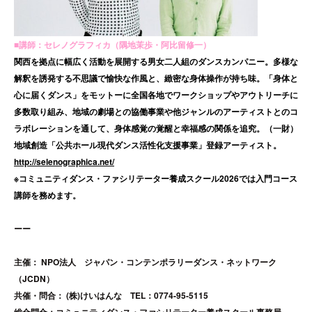
■講師：セレノグラフィカ（隅地茉歩・阿比留修一）
関西を拠点に幅広く活動を展開する男女二人組のダンスカンパニー。多様な
解釈を誘発する不思議で愉快な作風と、緻密な身体操作が持ち味。「身体と
心に届くダンス」をモットーに全国各地でワークショップやアウトリーチに
多数取り組み、地域の劇場との協働事業や他ジャンルのアーティストとのコ
ラボレーションを通して、身体感覚の覚醒と幸福感の関係を追究。（一財）
地域創造「公共ホール現代ダンス活性化支援事業」登録アーティスト。
http://selenographica.net/
※コミュニティダンス・ファシリテーター養成スクール2026では入門コース
講師を務めます。
ーー
主催： NPO法人 ジャパン・コンテンポラリーダンス・ネットワーク
（JCDN）
共催・問合： (株)けいはんな TEL：0774-95-5115
総合問合：コミュニティダンス・ファシリテーター養成スクール事務局