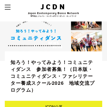
JCDN
J
apan
C
ontemporary
D
ance
N
etwork
NPO法人 ジャパン・コンテンポラリーダンス・ネットワーク
NEWS
ダンス最新情報
知ろう！やってみよう！コミュニテ
ィダンス 参加者募集！（日本版・
コミュニティダンス・ファシリテー
ター養成スクール2026 地域交流プ
ログラム）
JCDN公募