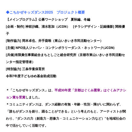
◆こちかぜキッズダンス2025 プロジェクト概要
【メインプログラム】公募ワークショップ 夏秋編、冬編
[企画・制作] 神前沙織、清水彩加（JCDN） [チラシデザイン・記録撮影] 関根優
子
[制作協力] 岡本卓也、井手葵唯（東山いきいき市民活動センター）
[主催] NPO法人ジャパン・コンテンポラリーダンス・ネットワーク(JCDN)
[共催]有限責任事業組合まちとしごと総合研究所（京都市東山いきいき市民活動セ
ンター指定管理者）
[特別協力] 三条学童保育所
令和7年度子どもゆめ基金助成活動
＊「こちかぜキッズダンス」は、
平成30年度「京都はぐくみ憲章」はぐくみアクシ
ョン賞を受賞
しました。
＊コミュニティダンスは、ダンス経験の有無・年齢・性別・障がいに関わらず、
「誰もがダンスを創り、踊ることができる」という考えのもと、アーティストが関
わり、“ダンスの力（創造力・想像力・コミュニケーション力など）”を地域社会の
中で活かしていく活動です。