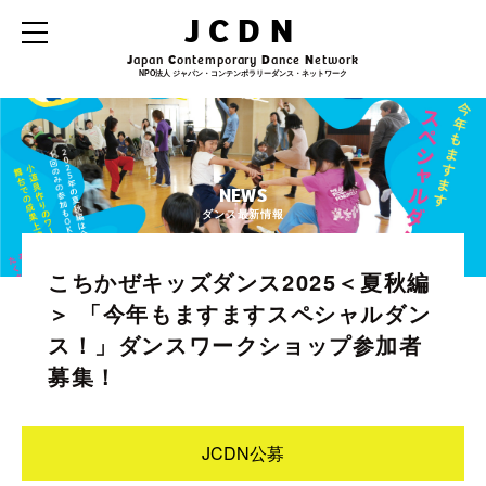
JCDN
J
apan
C
ontemporary
D
ance
N
etwork
NPO法人 ジャパン・コンテンポラリーダンス・ネットワーク
NEWS
ダンス最新情報
こちかぜキッズダンス2025＜夏秋編
＞ 「今年もますますスペシャルダン
ス！」ダンスワークショップ参加者
募集！
JCDN公募