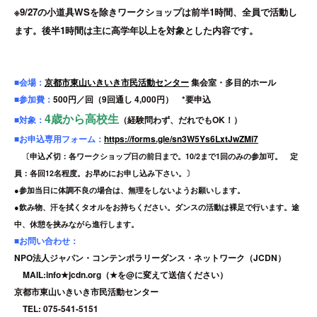
※9/27の小道具WSを除きワークショップは前半1時間、全員で活動し
ます。後半1時間は主に高学年以上を対象とした内容です。
■会場：
京都市東山いきいき市民活動センター
集会室・多目的ホール
■参加費：
500円／回（9回通し 4,000円） *要申込
4歳から高校生
■対象：
（経験問わず、だれでもOK！）
■お申込専用フォーム：
https://forms.gle/sn3W5Ys6LxtJwZMi7
〔申込〆切：各ワークショップ日の前日まで。10/2まで1回のみの参加可。 定
員：各回12名程度。お早めにお申し込み下さい。〕
●参加当日に体調不良の場合は、無理をしないようお願いします。
●飲み物、汗を拭くタオルをお持ちください。ダンスの活動は裸足で行います。途
中、休憩を挟みながら進行します。
■お問い合わせ：
NPO法人ジャパン・コンテンポラリーダンス・ネットワーク（JCDN）
MAIL:info★jcdn.org（★を@に変えて送信ください）
京都市東山いきいき市民活動センター
TEL: 075-541-5151