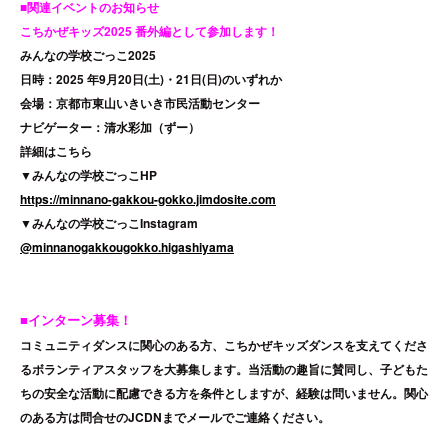
■関連イベントのお知らせ
こちかぜキッズ2025 番外編として参加します！
みんなの学校ごっこ2025
日時：2025 年9月20日(土)・21日(日)のいずれか
会場：京都市東山いきいき市民活動センター
ナビゲーター：清水彩加（ずー）
詳細はこちら
▼みんなの学校ごっこHP
https://minnano-gakkou-gokko.jimdosite.com
▼みんなの学校ごっこInstagram
@minnanogakkougokko.higashiyama
■インターン募集！
コミュニティダンスに関心のある方、こちかぜキッズダンスを支えてくださ
るボランティアスタッフを大募集します。当活動の趣旨に賛同し、子どもた
ちの安全な活動に配慮できる方を条件としますが、経験は問いません。関心
のある方は問合せのJCDNまでメールでご連絡ください。