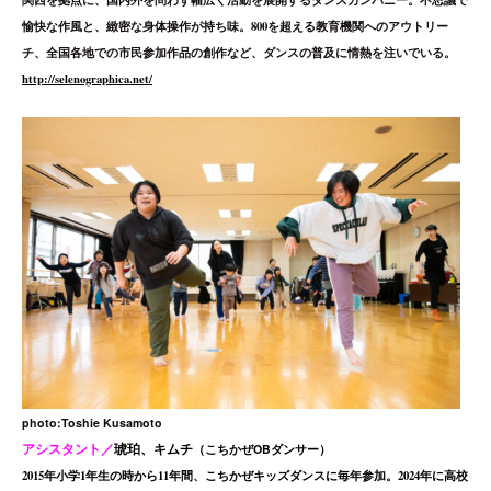
愉快な作風と、緻密な身体操作が持ち味。800を超える教育機関へのアウトリー
チ、全国各地での市民参加作品の創作など、ダンスの普及に情熱を注いでいる。
http://selenographica.net/
photo:Toshie Kusamoto
アシスタント／
琥珀、キムチ
（こちかぜOBダンサー）
2015年小学1年生の時から11年間、こちかぜキッズダンスに毎年参加。2024年に高校