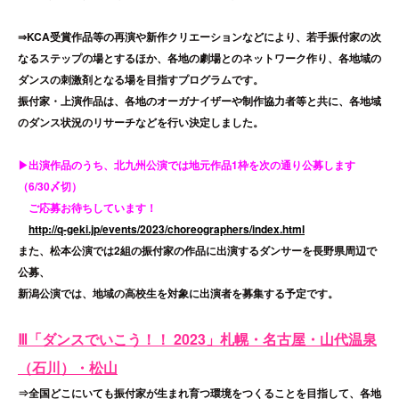
⇒KCA受賞作品等の再演や新作クリエーションなどにより、若手振付家の次
なるステップの場とするほか、各地の劇場とのネットワーク作り、各地域の
ダンスの刺激剤となる場を目指すプログラムです。
振付家・上演作品は、各地のオーガナイザーや制作協力者等と共に、各地域
のダンス状況のリサーチなどを行い決定しました。
▶出演作品のうち、北九州公演では地元作品1枠を次の通り公募します
（6/30〆切）
ご応募お待ちしています！
http://q-geki.jp/events/2023/choreographers/index.html
また、松本公演では2組の振付家の作品に出演するダンサーを長野県周辺で
公募、
新潟公演では、地域の高校生を対象に出演者を募集する予定です。
Ⅲ「ダンスでいこう！！ 2023」札幌・名古屋・山代温泉
（石川）・松山
⇒全国どこにいても振付家が生まれ育つ環境をつくることを目指して、各地