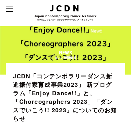
JCDN
J
apan
C
ontemporary
D
ance
N
etwork
NPO法人 ジャパン・コンテンポラリーダンス・ネットワーク
NEWS
ダンス最新情報
JCDN「コンテンポラリーダンス新
進振付家育成事業2023」 新プログ
ラム「Enjoy Dance!!」と、
「Choreographers 2023」「ダン
スでいこう!! 2023」についてのお知
らせ