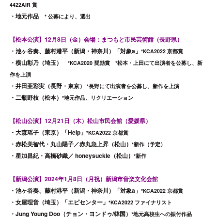
4422AIR 賞
・地元作品
* 公募により、選出
【松本公演】12月8日（金）会場：まつもと市民芸術館（長野県）
・池ヶ谷奏、藤村港平（新潟・神奈川）「対象a」
*KCA2022 京都賞
・横山彰乃（埼玉）
*KCA2020 奨励賞 *松本・上田にて出演者を公募し、新
作を上演
・井田亜彩実（長野・東京）
*長野にて出演者を公募し、新作を上演
・二瓶野枝（松本）
*地元作品、リクリエーション
【松山公演】12月21日（木）松山市民会館（愛媛県）
・大森瑶子（東京）「Help」
*KCA2022 京都賞
・赤松美智代・丸山陽子／赤丸急上昇（松山）
*新作（予定）
・星加昌紀・高橋砂織／ honeysuckle（松山）
*新作
【新潟公演】2024年1月8日（月祝）新潟市音楽文化会館
・池ヶ谷奏、藤村港平（新潟・神奈川）「対象a」
*KCA2022 京都賞
・女屋理音（埼玉）「エピセンター」
*KCA2022 ファイナリスト
・Jung Young Doo（チョン・ヨンドゥ/韓国）
*地元高校生への振付作品