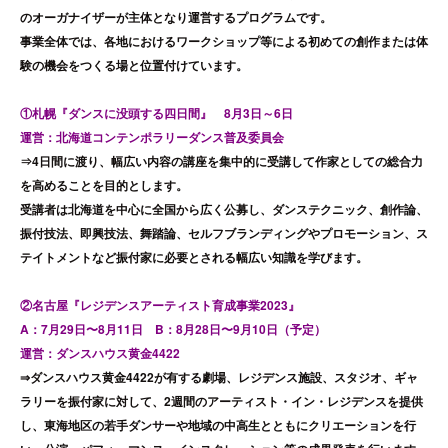
のオーガナイザーが主体となり運営するプログラムです。
事業全体では、各地におけるワークショップ等による初めての創作または体
験の機会をつくる場と位置付けています。
①札幌『ダンスに没頭する四日間』 8月3日～6日
運営：北海道コンテンポラリーダンス普及委員会
⇒4日間に渡り、幅広い内容の講座を集中的に受講して作家としての総合力
を高めることを目的とします。
受講者は北海道を中心に全国から広く公募し、ダンステクニック、創作論、
振付技法、即興技法、舞踏論、セルフブランディングやプロモーション、ス
テイトメントなど振付家に必要とされる幅広い知識を学びます。
②名古屋『レジデンスアーティスト育成事業2023』
A：7月29日〜8月11日 B：8月28日〜9月10日（予定）
運営：ダンスハウス黄金4422
⇒ダンスハウス黄金4422が有する劇場、レジデンス施設、スタジオ、ギャ
ラリーを振付家に対して、2週間のアーティスト・イン・レジデンスを提供
し、東海地区の若手ダンサーや地域の中高生とともにクリエーションを行