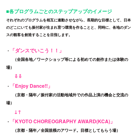
■各プログラムごとのステップアップのイメージ
それぞれのプログラムを相互に連動させながら、長期的な目標として、日本
のどこにいても振付家が生まれ育つ環境を作ることと、同時に、各地のダン
スの観客を創造することを目指します。
「ダンスでいこう！！」
・
（全国各地／ワークショップ等による初めての創作または体験の
場）
⇩⇩
「Enjoy Dance!!」
・
（京都・隔年／振付家の活動地域外での作品上演の機会と交流の
場）
↓↑
「KYOTO CHOREOGRAPHY AWARD(KCA)」
・
（京都・隔年／全国規模のアワード。目標としてもらう場）