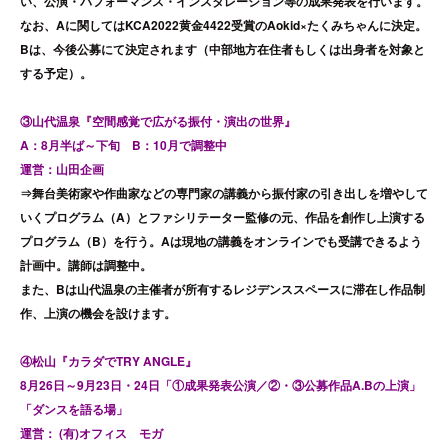
い、公演・パフォーマンス・インスタレーション等の成果発表を行います。
なお、Aに関してはKCA2022黄金4422受賞のAokid×たくみちゃんに決定。
Bは、今後公募にて決定されます（中部地方在住者もしくは出身者を対象と
する予定）。
③山代温泉『空間感覚で広がる振付・演出の世界』
A：8月半ば～下旬 B：10月で調整中
運営：山田企画
⇒舞台美術家や作曲家などの専門家の講義から振付家の引き出しを増やして
いくプログラム（A）とファシリテーター監修の元、作品を創作し上演する
プログラム（B）を行う。Aは現地の講義をオンラインでも受講できるよう
計画中。講師は調整中。
また、Bは山代温泉の主催者が所有するレジデンススペースに滞在し作品制
作、上演の機会を設けます。
④松山『カラダでTRY ANGLE』
8月26日～9月23日・24日「①成果発表公演／②・③公募作品A.Bの上演」
「ダンスを語る場」
運営： (有)オフィス モガ