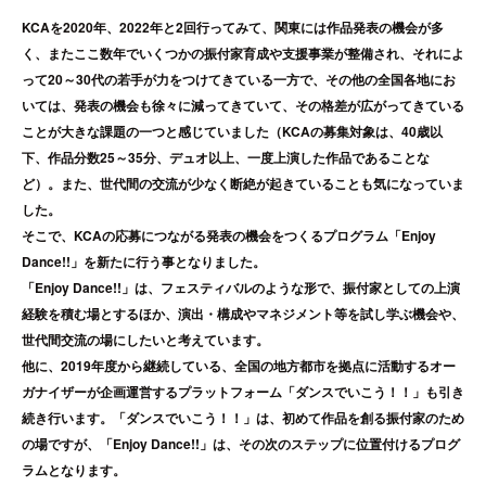
KCAを2020年、2022年と2回行ってみて、関東には作品発表の機会が多
く、またここ数年でいくつかの振付家育成や支援事業が整備され、それによ
って20～30代の若手が力をつけてきている一方で、その他の全国各地にお
いては、発表の機会も徐々に減ってきていて、その格差が広がってきている
ことが大きな課題の一つと感じていました（KCAの募集対象は、40歳以
下、作品分数25～35分、デュオ以上、一度上演した作品であることな
ど）。また、世代間の交流が少なく断絶が起きていることも気になっていま
した。
そこで、KCAの応募につながる発表の機会をつくるプログラム「Enjoy
Dance!!」を新たに行う事となりました。
「Enjoy Dance!!」は、フェスティバルのような形で、振付家としての上演
経験を積む場とするほか、演出・構成やマネジメント等を試し学ぶ機会や、
世代間交流の場にしたいと考えています。
他に、2019年度から継続している、全国の地方都市を拠点に活動するオー
ガナイザーが企画運営するプラットフォーム「ダンスでいこう！！」も引き
続き行います。「ダンスでいこう！！」は、初めて作品を創る振付家のため
の場ですが、「Enjoy Dance!!」は、その次のステップに位置付けるプログ
ラムとなります。