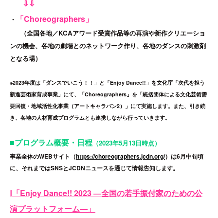
⇩⇩
「Choreographers」
・
（全国各地／KCAアワード受賞作品等の再演や新作クリエーショ
ンの機会、各地の劇場とのネットワーク作り、各地のダンスの刺激剤
となる場）
※2023年度は「ダンスでいこう！！」と「Enjoy Dance!!」を文化庁「次代を担う
新進芸術家育成事業」にて、「Choreographers」を「統括団体による文化芸術需
要回復・地域活性化事業（アートキャラバン2）」にて実施します。
また、引き続
き、各地の人材育成プログラムとも連携しながら行っていきます。
■プログラム概要・日程
（2023年5月13日時点）
事業全体のWEBサイト（
https://choreographers.jcdn.org/
）は6月中旬頃
に、それまではSNSとJCDNニュースを通じて情報告知します。
Ⅰ「Enjoy Dance!! 2023 ―全国の若手振付家のための公
演プラットフォーム―」