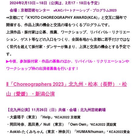
2024年2月13日～18日（公演は、2月17・18日を予定）
会場：京都芸術センター
※KACパートナーシップ・プログラム2023
⇒京都にて「KYOTO CHOREOGRAPHY AWARD(KCA)」と交互に隔年で
開催する、作品上演の機会と交流の場をつくるプログラムです。
上演作品・振付家は公募、推薦、ワークショップ、リバイバル・リクリエー
ション、ゲスト等などの入口をつくり、全国各地から京都に若手だけではな
く世代を超えて振付家・ダンサーが集まり、上演と交流の機会とする予定で
す。
▶今後、参加振付家・作品の募集のほか、リバイバル・リクリエーションや
ワークショップ枠の出演者募集を行います！
Ⅱ「Choreographers 2023」北九州・松本（長野）・松
山（愛媛）・新潟公演
【北九州公演】11月26日（日）共催・会場：北九州芸術劇場
・大森瑶子（東京）「Help」
*KCA2022 京都賞
・岡田玲奈、黒田勇／ Null （東京） 「Own Own」
*KCA2022 奨励賞
・Aokid×たくみちゃん（東京・神奈川）「HUMAN/human」
* KCA2022黄金