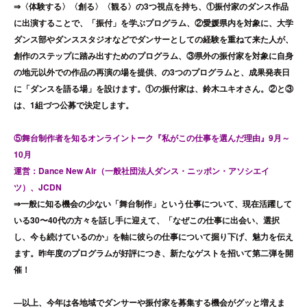
⇒〈体験する〉〈創る〉〈観る〉の3つ視点を持ち、①振付家のダンス作品
に出演することで、「振付」を学ぶプログラム、②愛媛県内を対象に、大学
ダンス部やダンススタジオなどでダンサーとしての経験を重ねて来た人が、
創作のステップに踏み出すためのプログラム、③県外の振付家を対象に自身
の地元以外での作品の再演の場を提供、の3つのプログラムと、成果発表日
に「ダンスを語る場」を設けます。①の振付家は、鈴木ユキオさん。②と③
は、1組づつ公募で決定します。
⑤舞台制作者を知るオンライントーク『私がこの仕事を選んだ理由』9月～
10月
運営：Dance New Air（一般社団法人ダンス・ニッポン・アソシエイ
ツ）、JCDN
⇒一般に知る機会の少ない「舞台制作」という仕事について、現在活躍して
いる30〜40代の方々を話し手に迎えて、「なぜこの仕事に出会い、選択
し、今も続けているのか」を軸に彼らの仕事について掘り下げ、魅力を伝え
ます。昨年度のプログラムが好評につき、新たなゲストを招いて第二弾を開
催！
―以上、今年は各地域でダンサーや振付家を募集する機会がグッと増えま