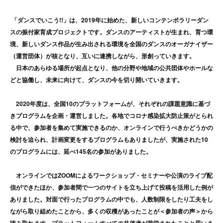
「ダンスでいこう!!」は、2019年に始めた、新しいコンテンポラリーダン
スの振付家育成プロジェクトです。ダンスのアーティストが生まれ、育つ環
境、新しいダンス作品が生み出される環境を全国のダンスのオーガナイザー
（運営団体）が核となり、互いに連携しながら、形創っていきます。
日本のあらゆる場所が起点となり、他の分野や地域の公共団体やホールな
どと協働し、未来に向けて、ダンスの今を切り開いていきます。
2020年度は、全国10のプラットフォームが、それぞれの課題意識に基づ
きプログラムを企画・運営しました。各地でコロナ感染拡大防止策がとられ
る中で、参加者を集めて実施できるのか、オンラインで行うべきかどうかの
検討を迫られ、計画変更をするプログラムもありましたが、実施された10
のプログラムには、延べ145名の参加がありました。
オンラインではZOOMによるワークショップ・セミナーや公演のライブ配
信ができたほか、参加者間で一つのサイトを立ち上げて投稿を活用した例が
ありました。対面で行ったプログラムの中でも、人数制限をしたり工夫をし
ながら取り組めたことから、多くの収穫があったことが＜参加者の声＞から
読み取れます。プラットフォームすべての共催者が苦労されたことと思いま