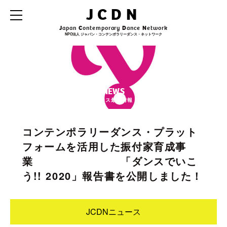
JCDN
J
apan
C
ontemporary
D
ance
N
etwork
NPO法人 ジャパン・コンテンポラリーダンス・ネットワーク
NEWS
ダンス最新情報
コンテンポラリーダンス・プラット
フォームを活用した振付家育成事
業 「ダンスでいこ
う!! 2020」報告書を公開しました！
JCDNニュース