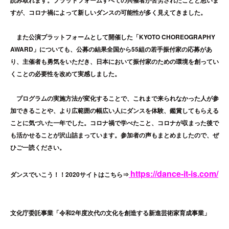
すが、コロナ禍によって新しいダンスの可能性が多く見えてきました。
また公演プラットフォームとして開催した「KYOTO CHOREOGRAPHY
AWARD」についても、公募の結果全国から55組の若手振付家の応募があ
り、主催者も勇気をいただき、日本において振付家のための環境を創ってい
くことの必要性を改めて実感しました。
プログラムの実施方法が変化することで、これまで来られなかった人が参
加できることや、より広範囲の幅広い人にダンスを体験、鑑賞してもらえる
ことに気づいた一年でした。コロナ禍で学べたこと、コロナが収まった後で
も活かせることが沢山詰まっています。参加者の声もまとめましたので、ぜ
ひご一読ください。
https://dance-it-is.com/
ダンスでいこう！！2020サイトはこちら⇒
文化庁委託事業「令和2年度次代の文化を創造する新進芸術家育成事業」