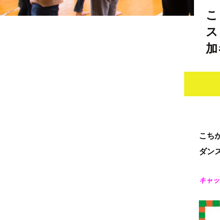
こ
ス
加
こち
ダン
キャッ