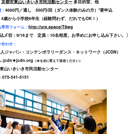
京都市東山いきいき市民活動センター
多目的室、他
：
4000円／通し 500円/回（ダンス体験のみの方）*要申込
費：
4歳から小学校6年生（経験問わず、だれでもOK！）
：
http://urx.space/T8wg
込専用フォーム：
〆切：9/16まで 定員：10名程度。お早めにお申し込み下さい。〕
い合わせ：
法人ジャパン・コンテンポラリーダンス・ネットワーク（JCDN）
jcdn★jcdn.org
（★を@に変えて送信ください）
東山いきいき市民活動センター
075-541-5151