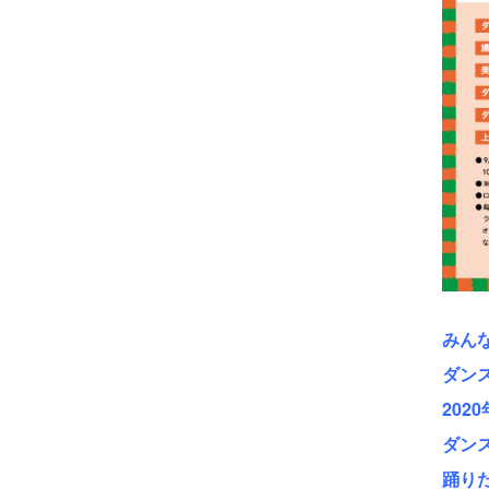
みん
ダン
20
ダン
踊り