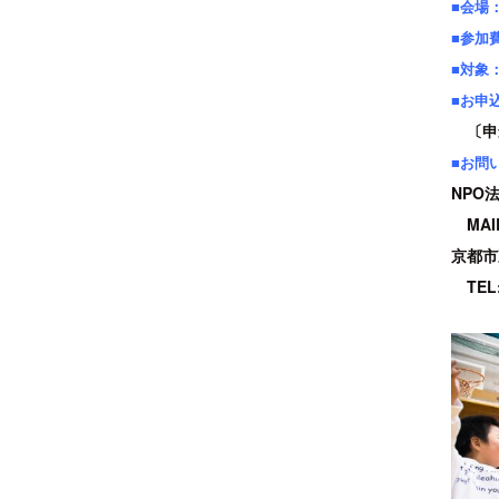
■会場
■参加
■対象
■お申
〔申込
■お問
NPO
MAIL:
京都市
TEL: 