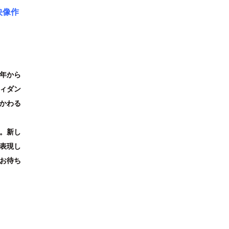
映像作
4年から
ィダン
かわる
。新し
表現し
お待ち