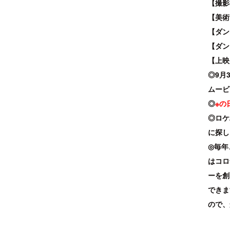
【撮影準
【美術ワ
【ダン
【ダン
【上映＆
◎9月
ムービ
◎
※の
◎ロケ
に探し
◎毎年
はコロ
ーを創
できま
ので、