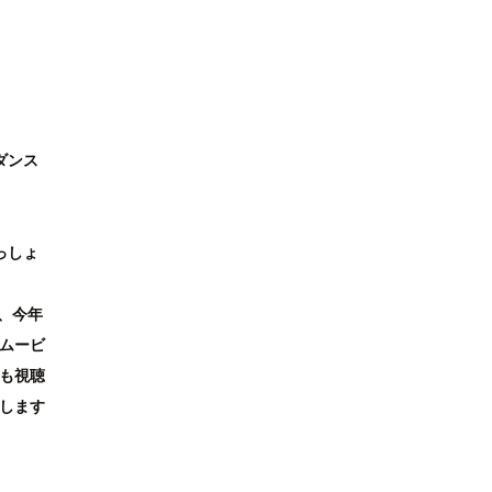
ダンス
っしょ
、今年
ムービ
も視聴
します