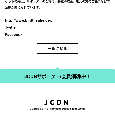
ケットの売上、サポーターのご寄付、各種助成金、地元の方のご協力などで
活動が支えられています。
http://www.birdtheatre.org/
Twitter
Facebook
一覧に戻る
JCDNサポーター(会員)募集中！
JCDN
J
apan
C
ontemporary
D
ance
N
etwork