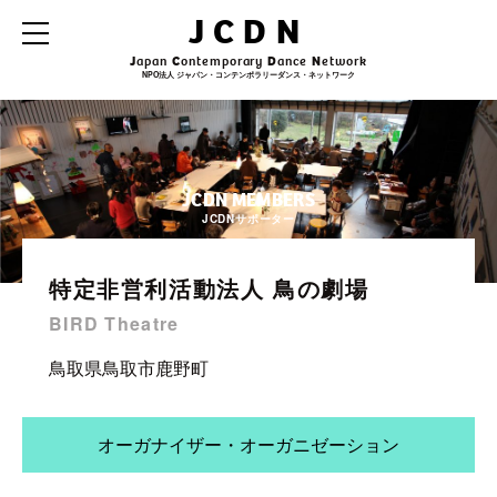
JCDN
J
apan
C
ontemporary
D
ance
N
etwork
NPO法人 ジャパン・コンテンポラリーダンス・ネットワーク
JCDN MEMBERS
JCDNサポーター
特定非営利活動法人 鳥の劇場
BIRD Theatre
鳥取県鳥取市鹿野町
オーガナイザー・オーガニゼーション