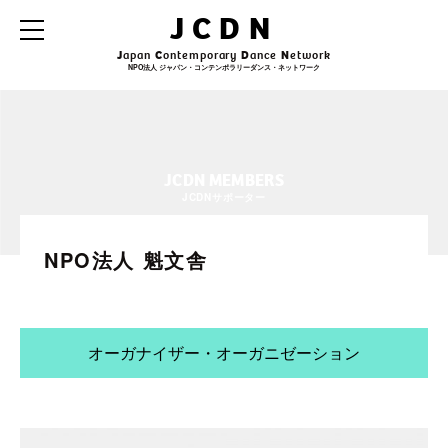
JCDN
J
apan
C
ontemporary
D
ance
N
etwork
NPO法人 ジャパン・コンテンポラリーダンス・ネットワーク
JCDN MEMBERS
JCDNサポーター
NPO法人 魁文舎
オーガナイザー・オーガニゼーション