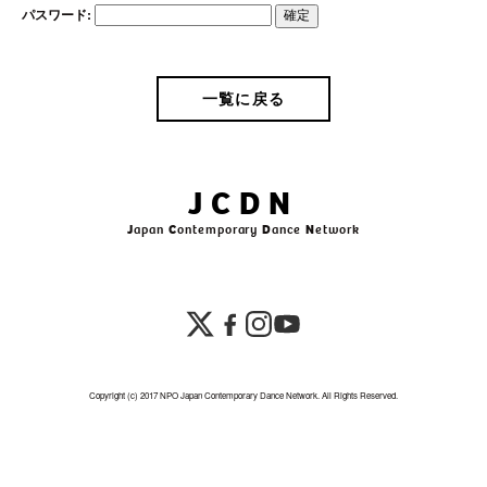
パスワード:
一覧に戻る
JCDN
J
apan
C
ontemporary
D
ance
N
etwork
Copyright (c) 2017 NPO Japan Contemporary Dance Network. All Rights Reserved.