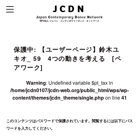
Warning
: Undefined variable $archive_title in
JCDN
/home/jcdn0107/jcdn-web.org/public_html/wps/wp-
content/themes/jcdn_theme/single.php
on line
31
J
apan
C
ontemporary
D
ance
N
etwork
NPO法人 ジャパン・コンテンポラリーダンス・ネットワーク
Warning
: Undefined variable $archive_subtitle in
/home/jcdn0107/jcdn-
web.org/public_html/wps/wp-content/themes/jcdn_theme/single.php
on line
32
保護中: 【ユーザーページ】鈴木ユ
キオ_ 59 4つの動きを考える [ペ
アワーク]
Warning
: Undefined variable $pt_tax in
/home/jcdn0107/jcdn-web.org/public_html/wps/wp-
content/themes/jcdn_theme/single.php
on line
41
このコンテンツはパスワードで保護されています。閲覧するには以下にパス
ワードを入力してください。