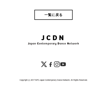
一覧に戻る
JCDN
J
apan
C
ontemporary
D
ance
N
etwork
Copyright (c) 2017 NPO Japan Contemporary Dance Network. All Rights Reserved.