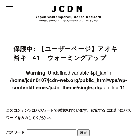
Warning
: Undefined variable $archive_title in
JCDN
/home/jcdn0107/jcdn-web.org/public_html/wps/wp-
content/themes/jcdn_theme/single.php
on line
31
J
apan
C
ontemporary
D
ance
N
etwork
NPO法人 ジャパン・コンテンポラリーダンス・ネットワーク
Warning
: Undefined variable $archive_subtitle in
/home/jcdn0107/jcdn-
web.org/public_html/wps/wp-content/themes/jcdn_theme/single.php
on line
32
保護中: 【ユーザーページ】アオキ
裕キ_ 41 ウォーミングアップ
Warning
: Undefined variable $pt_tax in
/home/jcdn0107/jcdn-web.org/public_html/wps/wp-
content/themes/jcdn_theme/single.php
on line
41
このコンテンツはパスワードで保護されています。閲覧するには以下にパス
ワードを入力してください。
パスワード: