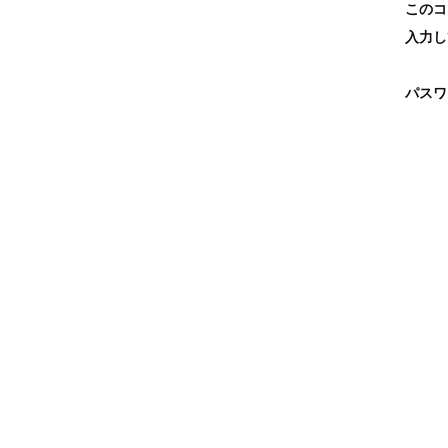
このコ
入力し
パスワ