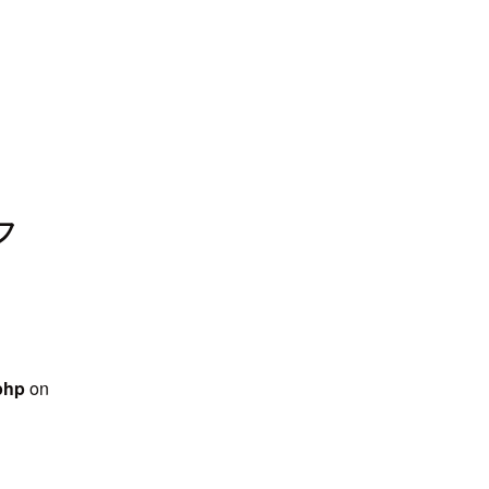
-web.org/public_html/wps/wp-
 line
31
ntent/themes/jcdn_theme/single.php
on line
32
フ
う
php
on