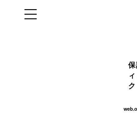
Warning
: Undefined variable $a
conten
Warning
: Undefined variable $archive_subtitl
保
ィ
ク
web.o