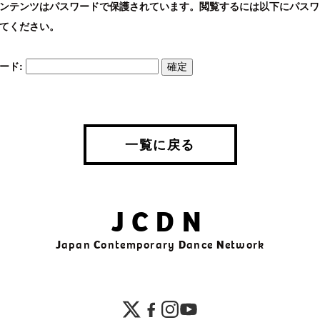
ンテンツはパスワードで保護されています。閲覧するには以下にパスワ
てください。
ード:
一覧に戻る
JCDN
J
apan
C
ontemporary
D
ance
N
etwork