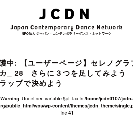
JCDN
rchive_title in
/home/jcdn0107/jcdn
t/themes/jcdn_theme/single.php
on
J
C
D
N
apan
ontemporary
ance
etwork
NPO法人 ジャパン・コンテンポラリーダンス・ネットワーク
e in
/home/jcdn0107/jcdn-web.org/public_html/wps/wp-co
護中: 【ユーザーページ】セレノグラ
カ_ 28 さらに３つを足してみよ
ラップで決めよう
Warning
: Undefined variable $pt_tax in
/home/jcdn0107/jcdn-
rg/public_html/wps/wp-content/themes/jcdn_theme/single.
line
41