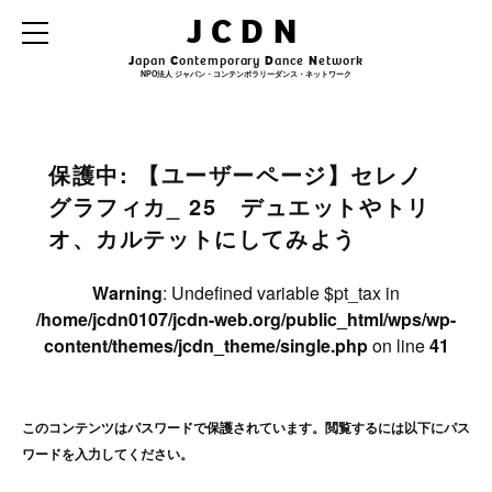
Warning
: Undefined variable $archive_title in
JCDN
/home/jcdn0107/jcdn-web.org/public_html/wps/wp-
content/themes/jcdn_theme/single.php
on line
31
J
apan
C
ontemporary
D
ance
N
etwork
NPO法人 ジャパン・コンテンポラリーダンス・ネットワーク
Warning
: Undefined variable $archive_subtitle in
/home/jcdn0107/jcdn-
web.org/public_html/wps/wp-content/themes/jcdn_theme/single.php
on line
32
保護中: 【ユーザーページ】セレノ
グラフィカ_ 25 デュエットやトリ
オ、カルテットにしてみよう
Warning
: Undefined variable $pt_tax in
/home/jcdn0107/jcdn-web.org/public_html/wps/wp-
content/themes/jcdn_theme/single.php
on line
41
このコンテンツはパスワードで保護されています。閲覧するには以下にパス
ワードを入力してください。