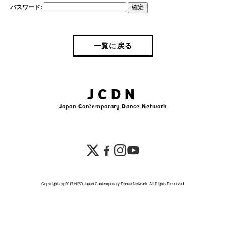
パスワード:
一覧に戻る
JCDN
J
apan
C
ontemporary
D
ance
N
etwork
Copyright (c) 2017 NPO Japan Contemporary Dance Network. All Rights Reserved.