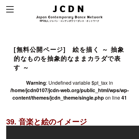
Warning
: Undefined variable $archive_title in
JCDN
/home/jcdn0107/jcdn-web.org/public_html/wps/wp-
content/themes/jcdn_theme/single.php
on line
31
J
apan
C
ontemporary
D
ance
N
etwork
NPO法人 ジャパン・コンテンポラリーダンス・ネットワーク
Warning
: Undefined variable $archive_subtitle in
/home/jcdn0107/jcdn-
web.org/public_html/wps/wp-content/themes/jcdn_theme/single.php
on line
32
[無料公開ページ] 絵を描く ～ 抽象
的なものを抽象的なままカラダで表
す ～
Warning
: Undefined variable $pt_tax in
/home/jcdn0107/jcdn-web.org/public_html/wps/wp-
content/themes/jcdn_theme/single.php
on line
41
39. 音楽と絵のイメージ